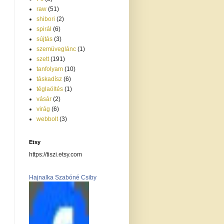
raw
(51)
shibori
(2)
spirál
(6)
sújtás
(3)
szemüveglánc
(1)
szett
(191)
tanfolyam
(10)
táskadísz
(6)
téglaöltés
(1)
vásár
(2)
virág
(6)
webbolt
(3)
Etsy
https://tiszi.etsy.com
Hajnalka Szabóné Csiby