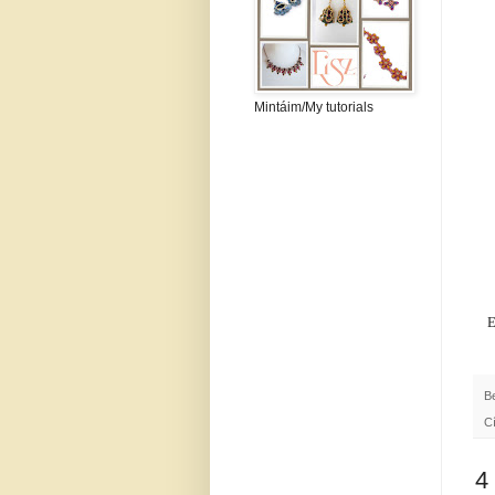
Mintáim/My tutorials
E
B
C
4