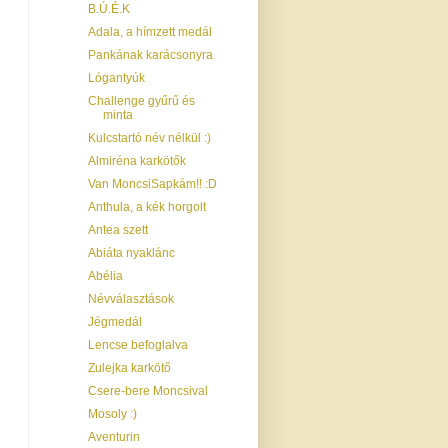
B.Ú.É.K
Adala, a hímzett medál
Pankának karácsonyra
Lógantyúk
Challenge gyűrű és
minta
Kulcstartó név nélkül :)
Almiréna karkötők
Van MoncsiSapkám!! :D
Anthula, a kék horgolt
Antea szett
Abiáta nyaklánc
Abélia
Névválasztások
Jégmedál
Lencse befoglalva
Zulejka karkötő
Csere-bere Moncsival
Mosoly :)
Aventurin