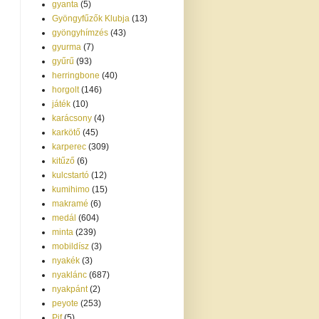
gyanta
(5)
Gyöngyfűzők Klubja
(13)
gyöngyhímzés
(43)
gyurma
(7)
gyűrű
(93)
herringbone
(40)
horgolt
(146)
játék
(10)
karácsony
(4)
karkötő
(45)
karperec
(309)
kitűző
(6)
kulcstartó
(12)
kumihimo
(15)
makramé
(6)
medál
(604)
minta
(239)
mobildísz
(3)
nyakék
(3)
nyaklánc
(687)
nyakpánt
(2)
peyote
(253)
Pif
(5)