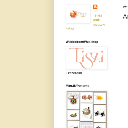
pén
A
Teljes
profil
megteki
ntése
Webboltom/Webshop
Ékszereim
Minták/Patterns