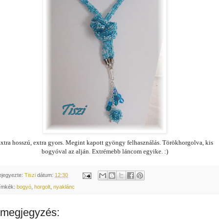
xtra hosszú, extra gyors. Megint kapott gyöngy felhasználás. Törökhorgolva, kis
bogyóval az alján. Extrémebb láncom egyike. :)
ejegyezte:
Tiszi
dátum:
12:30
ímkék:
bogyó
,
horgolt
,
nyaklánc
 megjegyzés: