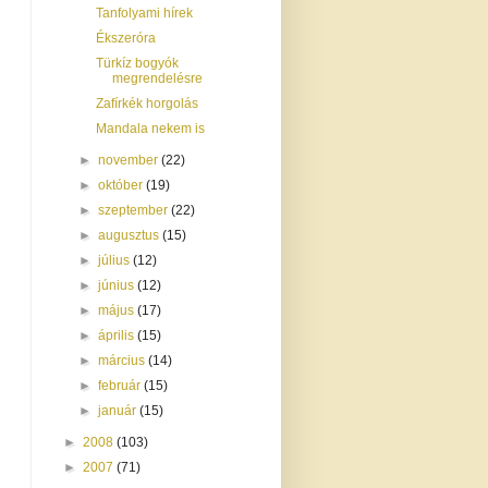
Tanfolyami hírek
Ékszeróra
Türkíz bogyók
megrendelésre
Zafírkék horgolás
Mandala nekem is
►
november
(22)
►
október
(19)
►
szeptember
(22)
►
augusztus
(15)
►
július
(12)
►
június
(12)
►
május
(17)
►
április
(15)
►
március
(14)
►
február
(15)
►
január
(15)
►
2008
(103)
►
2007
(71)