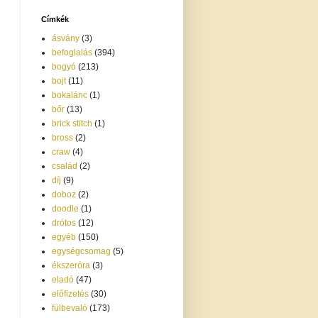
Címkék
ásvány
(3)
befoglalás
(394)
bogyó
(213)
bojt
(11)
bokalánc
(1)
bőr
(13)
brick stitch
(1)
bross
(2)
craw
(4)
család
(2)
díj
(9)
doboz
(2)
doodle
(1)
drótos
(12)
egyéb
(150)
egységcsomag
(5)
ékszeróra
(3)
eladó
(47)
előfizetés
(30)
fülbevaló
(173)