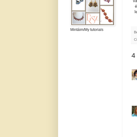
vá
é
l
Mintáim/My tutorials
B
C
4