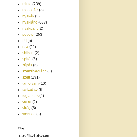
minta
(239)
mobildísz
(3)
nyakék
(3)
nyaklánc
(687)
nyakpánt
(2)
peyote
(253)
Pif
(5)
raw
(51)
shibori
(2)
spirál
(6)
sújtás
(3)
szemüveglánc
(1)
szett
(191)
tanfolyam
(10)
táskadísz
(6)
téglaöltés
(1)
vásár
(2)
virág
(6)
webbolt
(3)
Etsy
https://tiszi.etsy.com