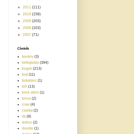
►
2011
(111)
►
2010
(158)
►
2009
(203)
►
2008
(103)
►
2007
(71)
Címkék
ásvány
(3)
befoglalás
(394)
bogyó
(213)
bojt
(11)
bokalánc
(1)
bőr
(13)
brick stitch
(1)
bross
(2)
craw
(4)
család
(2)
díj
(9)
doboz
(2)
doodle
(1)