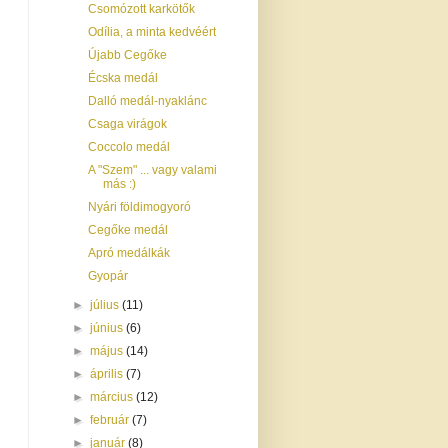
Csomózott karkötők
Odília, a minta kedvéért
Újabb Cegőke
Écska medál
Dalló medál-nyaklánc
Csaga virágok
Coccolo medál
A "Szem" ... vagy valami
más :)
Nyári földimogyoró
Cegőke medál
Apró medálkák
Gyopár
►
július
(11)
►
június
(6)
►
május
(14)
►
április
(7)
►
március
(12)
►
február
(7)
►
január
(8)