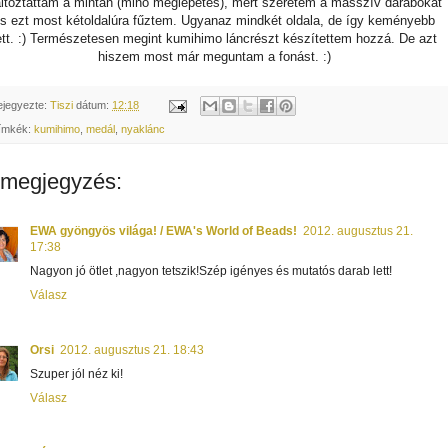
ltoztattam a mintán (minő meglepetés), mert szeretem a masszív darabokat
s ezt most kétoldalúra fűztem. Ugyanaz mindkét oldala, de így keményebb
ett. :) Természetesen megint kumihimo láncrészt készítettem hozzá. De azt
hiszem most már meguntam a fonást. :)
ejegyezte:
Tiszi
dátum:
12:18
ímkék:
kumihimo
,
medál
,
nyaklánc
 megjegyzés:
EWA gyöngyös világa! / EWA's World of Beads!
2012. augusztus 21.
17:38
Nagyon jó ötlet ,nagyon tetszik!Szép igényes és mutatós darab lett!
Válasz
Orsi
2012. augusztus 21. 18:43
Szuper jól néz ki!
Válasz