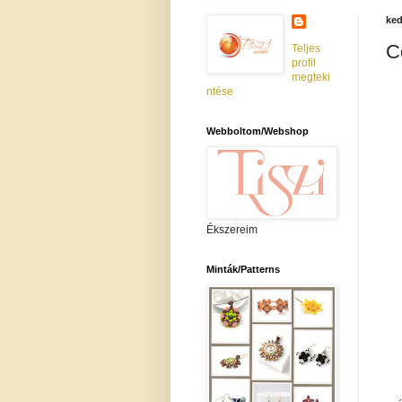
ked
C
Teljes
profil
megteki
ntése
Webboltom/Webshop
Ékszereim
Minták/Patterns