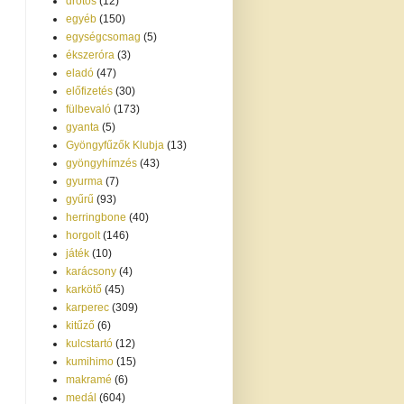
drótos
(12)
egyéb
(150)
egységcsomag
(5)
ékszeróra
(3)
eladó
(47)
előfizetés
(30)
fülbevaló
(173)
gyanta
(5)
Gyöngyfűzők Klubja
(13)
gyöngyhímzés
(43)
gyurma
(7)
gyűrű
(93)
herringbone
(40)
horgolt
(146)
játék
(10)
karácsony
(4)
karkötő
(45)
karperec
(309)
kitűző
(6)
kulcstartó
(12)
kumihimo
(15)
makramé
(6)
medál
(604)